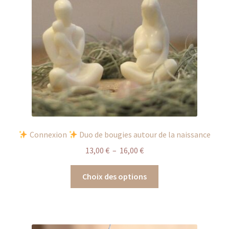
choisies
sur
la
page
du
produit
Connexion
Duo de bougies autour de la naissance
Plage
13,00
€
–
16,00
€
de
Ce
prix :
Choix des options
produit
13,00 €
a
à
plusieurs
16,00 €
variations.