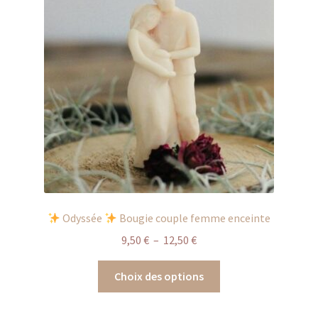
Odyssée
Bougie couple femme enceinte
Plage
9,50
€
–
12,50
€
de
Ce
prix :
Choix des options
produit
9,50 €
a
à