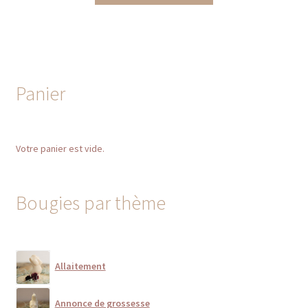
13,50 €
a
à
plusieurs
16,50 €
variations.
Les
options
Panier
peuvent
être
choisies
Votre panier est vide.
sur
la
page
Bougies par thème
du
produit
Allaitement
Annonce de grossesse