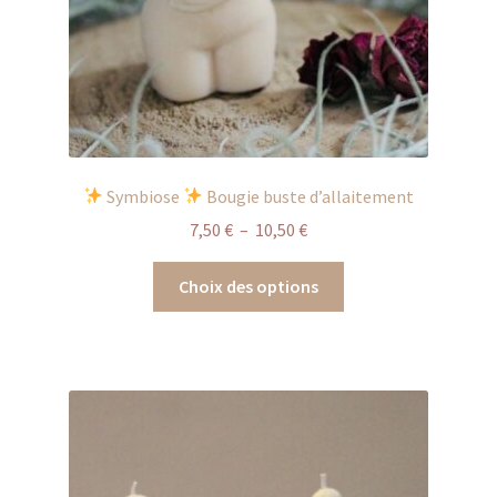
produit
Symbiose
Bougie buste d’allaitement
Plage
7,50
€
–
10,50
€
de
Ce
prix :
Choix des options
produit
7,50 €
a
à
plusieurs
10,50 €
variations.
Les
options
peuvent
être