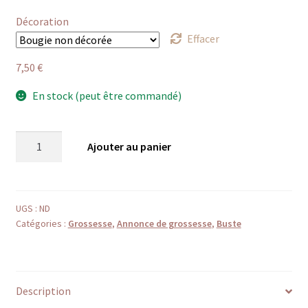
Décoration
Effacer
7,50
€
En stock (peut être commandé)
quantité
Ajouter au panier
de
Quiétude
UGS :
ND
Catégories :
Grossesse
,
Annonce de grossesse
,
Buste
Bougie
buste
de
grossesse
Description