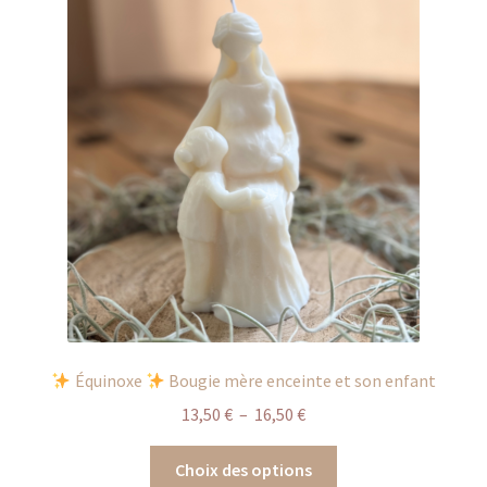
Les
options
peuvent
être
choisies
sur
la
page
du
produit
Équinoxe
Bougie mère enceinte et son enfant
Plage
13,50
€
–
16,50
€
de
Ce
prix :
Choix des options
produit