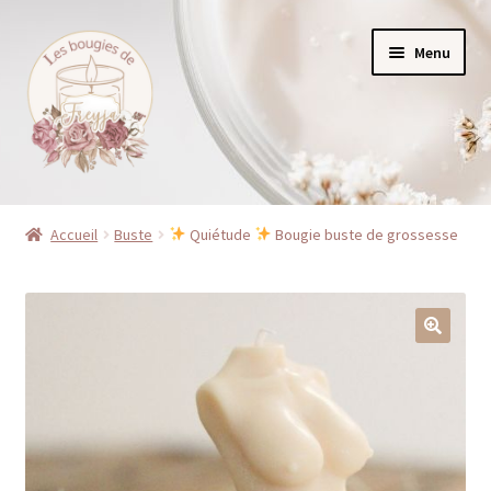
Aller
Aller
Menu
à
au
la
contenu
navigation
Accueil
Accueil
Buste
Quiétude
Bougie buste de grossesse
Boutique
Mon compte
Nous contacter
À propos