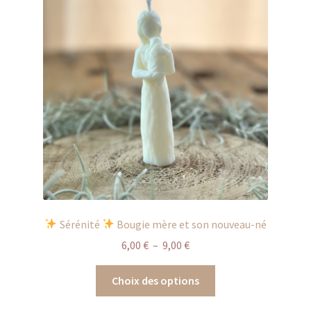
options
peuvent
être
choisies
sur
la
page
du
produit
Sérénité
Bougie mère et son nouveau-né
Plage
6,00
€
–
9,00
€
de
Ce
prix :
Choix des options
produit
6,00 €
a