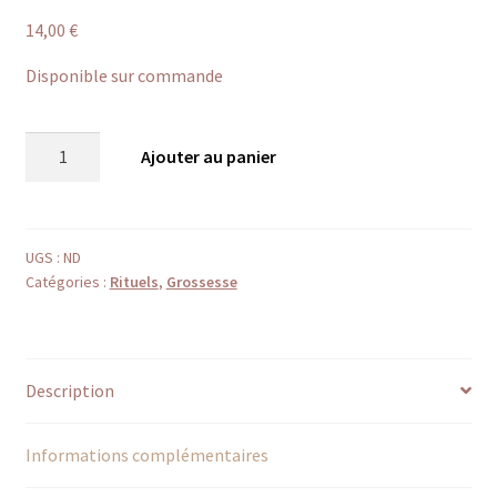
14,00
€
Disponible sur commande
quantité
Ajouter au panier
de
Intention
UGS :
ND
Catégories :
Rituels
,
Grossesse
Bougie
pilier
lune
et
Description
soleil
Informations complémentaires