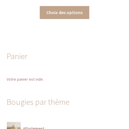
de
Ce
prix :
Choix des options
produit
13,50 €
a
à
plusieurs
16,50 €
variations.
Les
options
Panier
peuvent
être
choisies
Votre panier est vide.
sur
la
page
Bougies par thème
du
produit
Allaitement