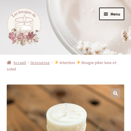
Aller
Aller
Menu
à
au
la
contenu
navigation
Accueil
Accueil
Grossesse
Intention
Bougie pilier lune et
soleil
Boutique
Mon compte
Nous contacter
À propos