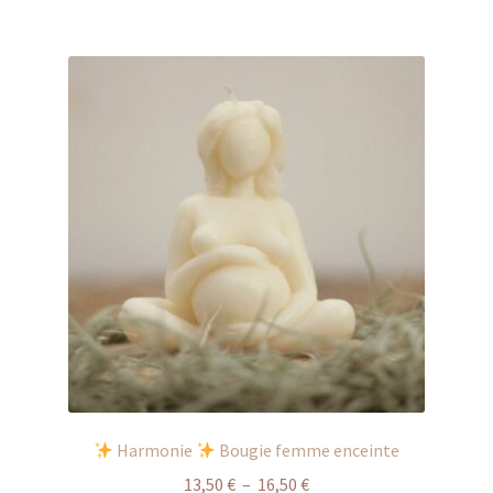
à
plusieurs
9,00 €
variations.
Les
options
peuvent
être
choisies
sur
la
page
du
produit
Harmonie
Bougie femme enceinte
Plage
13,50
€
–
16,50
€