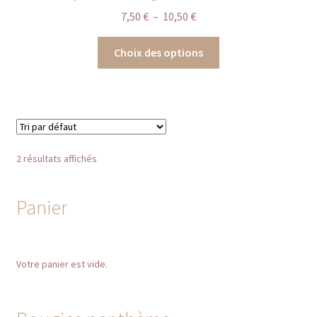
Plage
7,50
€
–
10,50
€
de
Ce
prix :
Choix des options
produit
7,50 €
a
à
plusieurs
10,50 €
variations.
Les
options
2 résultats affichés
peuvent
être
Panier
choisies
sur
la
page
Votre panier est vide.
du
produit